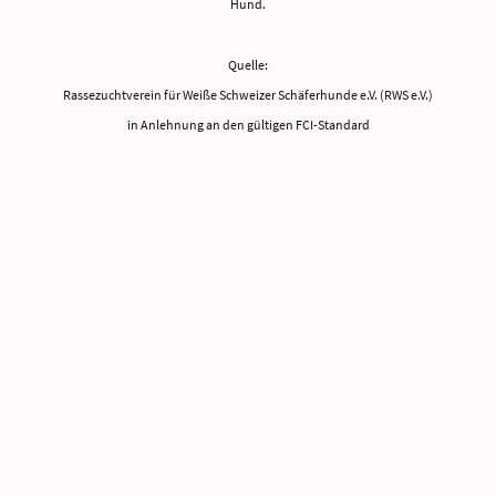
Hund.
Quelle:
Rassezuchtverein für Weiße Schweizer Schäferhunde e.V. (RWS e.V.)
in Anlehnung an den gültigen FCI-Standard