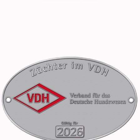
Weiße Schweizer Schäferhunde & Dänisch-Schwedische
Farmhunde
Zucht mit Erfahrung, Verantwortung und gewachsener
Kompetenz