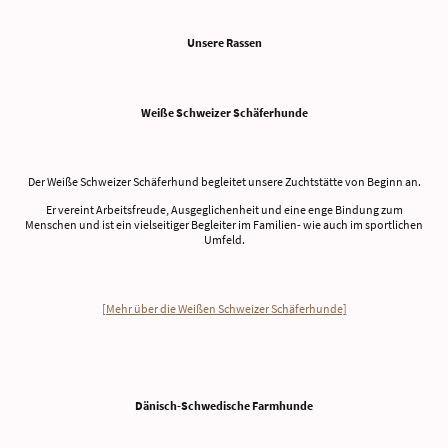
Unsere Rassen
Weiße Schweizer Schäferhunde
Der Weiße Schweizer Schäferhund begleitet unsere Zuchtstätte von Beginn an.
Er vereint Arbeitsfreude, Ausgeglichenheit und eine enge Bindung zum
Menschen und ist ein vielseitiger Begleiter im Familien- wie auch im sportlichen
Umfeld.
[Mehr über die Weißen Schweizer Schäferhunde]
Dänisch-Schwedische Farmhunde