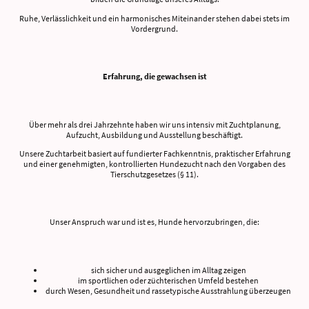
Ruhe, Verlässlichkeit und ein harmonisches Miteinander stehen dabei stets im
Vordergrund.
Erfahrung, die gewachsen ist
Über mehr als drei Jahrzehnte haben wir uns intensiv mit Zuchtplanung,
Aufzucht, Ausbildung und Ausstellung beschäftigt.
Unsere Zuchtarbeit basiert auf fundierter Fachkenntnis, praktischer Erfahrung
und einer genehmigten, kontrollierten Hundezucht nach den Vorgaben des
Tierschutzgesetzes (§ 11).
Unser Anspruch war und ist es, Hunde hervorzubringen, die:
sich sicher und ausgeglichen im Alltag zeigen
im sportlichen oder züchterischen Umfeld bestehen
durch Wesen, Gesundheit und rassetypische Ausstrahlung überzeugen