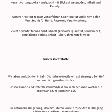
verantwortungsvolle Hundezucht mit Blick auf Wesen, Gesundheit und
Rassetyp.
Unsere Arbeit ist geprägt von Erfahrung, Kontinuität und einem tiefen
Verständnis für Hund, Rasse und Verantwortung.
Zucht bedeutet für uns nicht Schnelligkeit oder Quantität, sondern Zeit,
Sorgfalt und Verlässlichkeit – über Jahrzehnte hinweg.
Unsere Zuchtstätte
Wir leben und züchten in Selm (Nordrhein-Westfalen) auf einem großen Hof
mit weitläufigem Grundstück.
Unsere Hunde sind fester Bestandteil des Familienlebens und wachsen in
enger Nähe zum Menschen auf.
Die naturnahe Umgebung, klare Strukturen und ein respektvoller Umgang
bilden die Grundlage unseres Alltags.