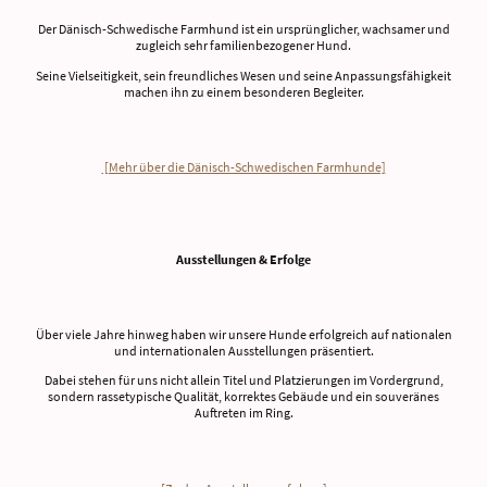
Der Dänisch-Schwedische Farmhund ist ein ursprünglicher, wachsamer und
zugleich sehr familienbezogener Hund.
Seine Vielseitigkeit, sein freundliches Wesen und seine Anpassungsfähigkeit
machen ihn zu einem besonderen Begleiter.
[Mehr über die Dänisch-Schwedischen Farmhunde]
Ausstellungen & Erfolge
Über viele Jahre hinweg haben wir unsere Hunde erfolgreich auf nationalen
und internationalen Ausstellungen präsentiert.
Dabei stehen für uns nicht allein Titel und Platzierungen im Vordergrund,
sondern rassetypische Qualität, korrektes Gebäude und ein souveränes
Auftreten im Ring.