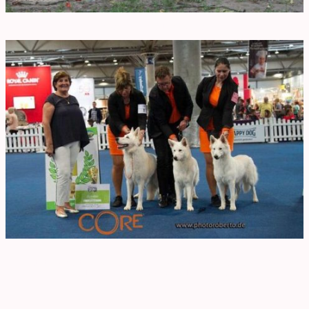
Mad Max vom Sutumer Grund
2018 - BEST BREEDERS GROUP IN SHOW 1
Zuchtstätte vom Sutumer Grund. Here I Am vom Sutumer Grund, PS I Love You vom
Sutumer Grund & Thora vom Sutumer Grund.
Richterin Frau Monika Blaha